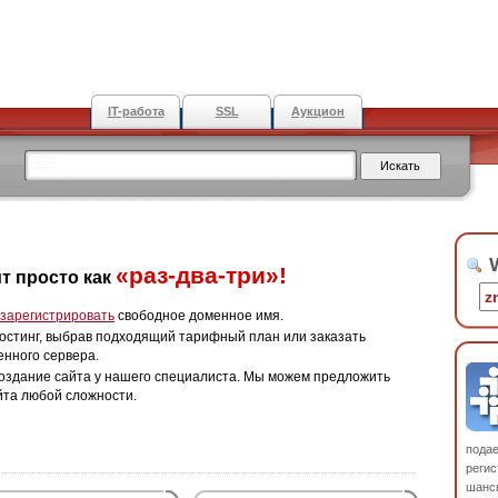
IT-работа
SSL
Аукцион
W
«раз-два-три»!
т просто как
зарегистрировать
свободное доменное имя.
остинг, выбрав подходящий тарифный план или заказать
енного сервера.
оздание сайта у нашего специалиста. Мы можем предложить
йта любой сложности.
пода
регис
шанс