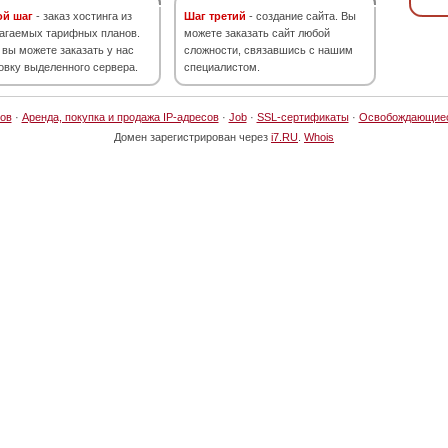
ой шаг
- заказ хостинга из
Шаг третий
- создание сайта. Вы
агаемых тарифных планов.
можете заказать сайт любой
 вы можете заказать у нас
сложности, связавшись с нашим
овку выделенного сервера.
специалистом.
ов
·
Аренда, покупка и продажа IP-адресов
·
Job
·
SSL-сертификаты
·
Освобождающие
Домен зарегистрирован через
i7.RU
.
Whois