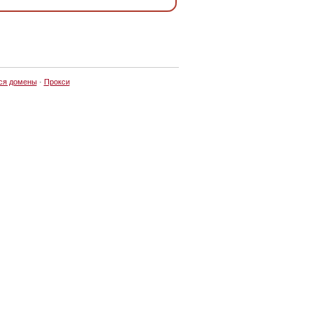
ся домены
·
Прокси